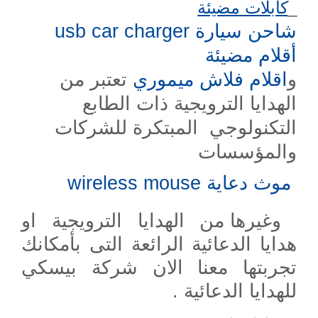
_
كابلات مضيئة
شاحن سيارة
usb car charger
أقلام مضيئة
و
اقلام فلاش ميموري
تعتبر من
الهدايا الترويجية ذات الطابع
التكنولوجي المبتكرة للشركات
والمؤسسات
موث دعاية wireless mouse
وغيرها من الهدايا الترويجية او
هدايا الدعائية الرائعة التى بأمكانك
تجربتها معنا الان شركة بيسكي
للهدايا الدعائية .