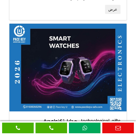
عرض
هدايا-تكنولوجية -technological-gifts
عرض