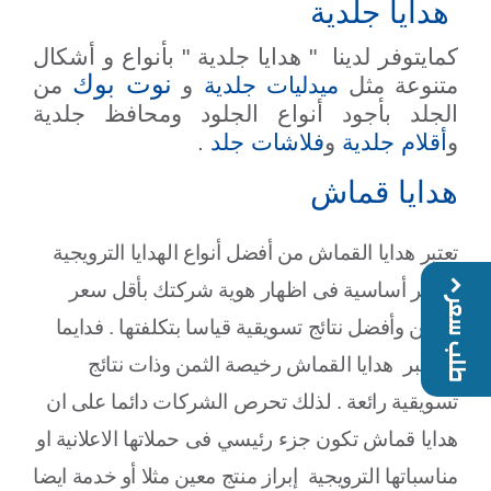
هدايا جلدية
كمايتوفر لدينا " هدايا جلدية " بأنواع و أشكال
نوت بوك
متنوعة مثل
ميدليات جلدية
و
من
الجلد بأجود أنواع الجلود ومحافظ جلدية
و
أقلام جلدية
و
فلاشات جلد
.
هدايا قماش
تعتبر هدايا القماش من أفضل أنواع الهدايا الترويجية
وتعتبر أساسية فى اظهار هوية شركتك بأقل سعر
طلب سعر
ممكن وأفضل نتائج تسويقية قياسا بتكلفتها . فدايما
ماتعتبر هدايا القماش رخيصة الثمن وذات نتائج
تسويقية رائعة . لذلك تحرص الشركات دائما على ان
هدايا قماش تكون جزء رئيسي فى حملاتها الاعلانية او
مناسباتها الترويجية إبراز منتج معين مثلا أو خدمة ايضا