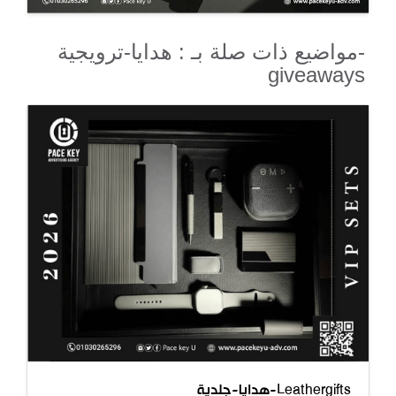
مواضيع ذات صلة بـ : هدايا-ترويجية-
giveaways
هدايا-جلدية-Leathergifts