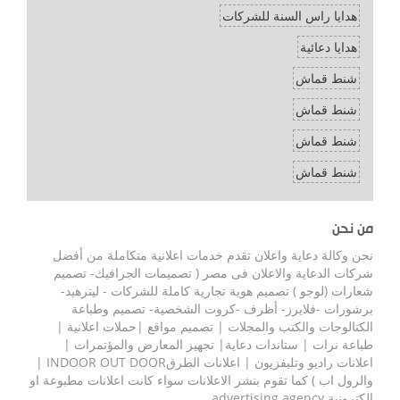
هدايا راس السنة للشركات
هدايا دعائية
شنط قماش
شنط قماش
شنط قماش
شنط قماش
من نحن
نحن وكالة دعاية واعلان تقدم خدمات اعلانية متكاملة من أفضل
شركات الدعاية والاعلان فى مصر ( تصميمات الجرافيك- تصميم
شعارات (لوجو ) تصميم هوية تجارية كاملة للشركات - ليترهيد-
برشورات -فلايرز- أظرف -كروت الشخصية- تصميم وطباعة
الكتالوجات والكتب والمجلات | تصميم مواقع |حملات اعلانية |
طباعة نرات | ستاندات دعاية| تجهيز المعارض والمؤتمرات |
اعلانات راديو وتليفزيون | اعلانات الطرقINDOOR OUT DOOR |
والرول اب ) كما تقوم بنشر الاعلانات سواء كانت اعلانات مطبوعة او
الكترونية advertising agency.