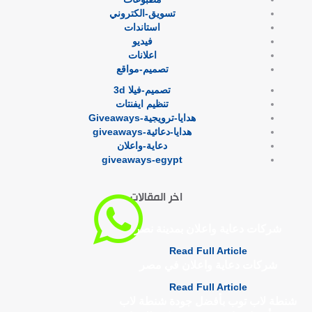
تسويق-الكتروني
استاندات
فيديو
اعلانات
تصميم-مواقع
تصميم-فيلا 3d
تنظيم ايفنتات
هدايا-ترويجية-Giveaways
هدايا-دعائية-giveaways
دعاية-واعلان
giveaways-egypt
اخر المقالات
شركات دعاية واعلان بمدينة نصر
Read Full Article
شركات دعاية واعلان في مصر
Read Full Article
شنطة لاب توب بأفضل جودة شنطة لاب