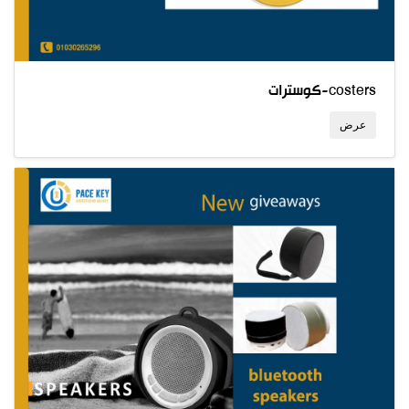
كوسترات-costers
عرض