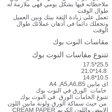
ملاحظاته فيها بشكل يومي فهي ملازمة له
طوال الوقت
تعمل على زيادة الثقة بينك وبين العميل
وتجعلك دائما فى أذهان عملائك طوال
الوقت
مقاسات النوت بوك
تتنوع مقاسات النوت بوك
25.5*17.5
14.8*21.0
10.5*14.8
اى مابين A4 ,A5,A6,B5
خامات الورق في النوت بوك
تتنوع الخامات الورق فى النوت بوك
من حيث سماكة الورق ولونة مابين اللون
الابيض واللون الكريم CREAM PAPER