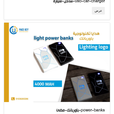
شاحن-سيارة-usb-car-charger
عرض
باوربانك-مضئ-power-banks