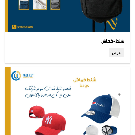
شنط-قماش
عرض