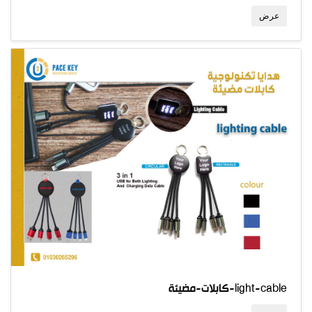
عرض
كابلات-مضيئة-light-cable