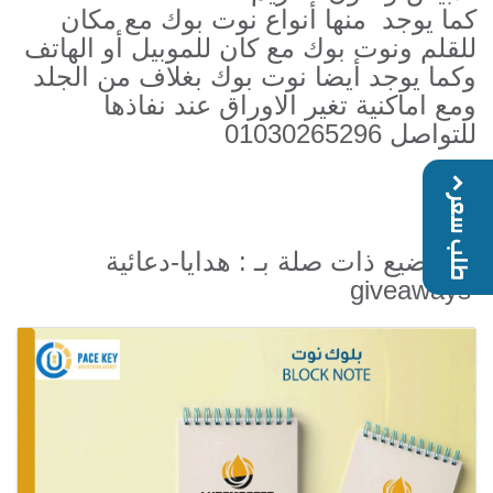
كما يوجد منها أنواع نوت بوك مع مكان
للقلم ونوت بوك مع كان للموبيل أو الهاتف
وكما يوجد أيضا نوت بوك بغلاف من الجلد
ومع اماكنية تغير الاوراق عند نفاذها
للتواصل 01030265296
طلب سعر
مواضيع ذات صلة بـ : هدايا-دعائية-
giveaways