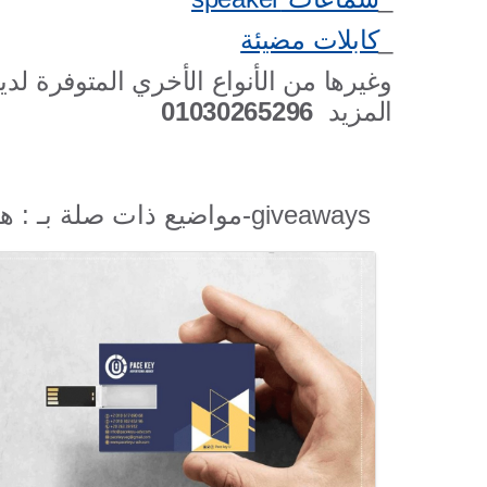
_
كابلات مضيئة
وغيرها من الأنواع الأخري المتوفرة لدي
المزيد
01030265296
مواضيع ذات صلة بـ : هدايا-دعائية-giveaways