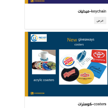
ميدليات-keychain
عرض
كوسترات-costers