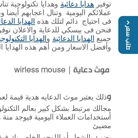
توفير
هدايا دعائية
وهدايا تكنولوجية تن
عملائكم اليومية وتنال اعجابهم أيضا ود
فى احتياج دائم لتلك هذه
الهدايا الدعائ
طلب سعر
فنحن فى بيسكي للدعاية والاعلان نوف
جميع
الهدايا الدعائية
و
الهدايا التكنولوجي
وأفضل الاسعار ومن أهم هذه الهدايا ال
موث دعاية
|
wirless mouse
و
ذلك يعتبر موث الدعايه هدية قيمة لع
مجالك مرتبط بشكل كبير بعالم التكنول
أستخدامات العملاء اليومية فيوجد منة
مضيئ
يضيئ بالشعار أو اللوجو الخاص بك فبذ