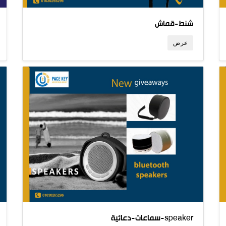
شنط-قماش
عرض
سماعات-دعائية-speaker