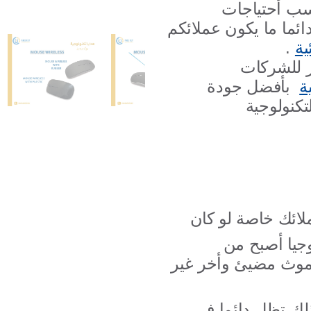
اسب أحتياجات
ائما ما يكون عملائكم
ية
.
ر للشركات
ة
بأفضل جودة
تكنولوجية
ملائك خاصة لو كان
وجيا أصبح من
 موث مضيئ وأخر غير
لك تظل دائما فى