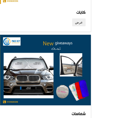
كابات
عرض
شماسات