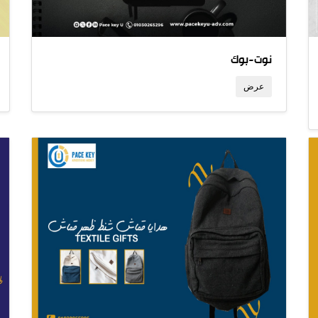
نوت-بوك
عرض