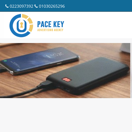
0223097392
01030265296