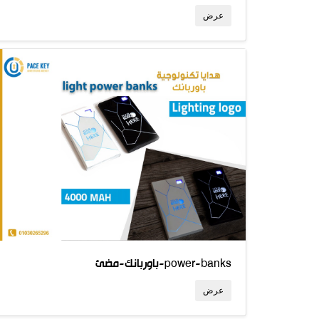
عرض
باوربانك-مضئ-power-banks
عرض