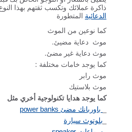
ذاكرة عملائك وتكسب ثقتهم بهذا النو
الدعائية
المتطورة
كما نوعين من الموث
موث دعاية مضيئ.
موث دعاية غير مضئ.
كما يوجد خامات مختلفة :
موث رابر
موث بلاستيك
كما يوجد هدايا تكنولوجية أخري مثل
_
باوربانك مضئ
power banks
_
بلوتوث سيارة
_
سماعات
speaker