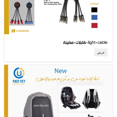
كابلات-مضيئة-light-cable
عرض