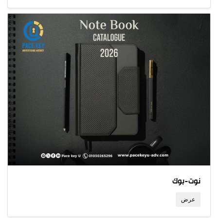
نوت-بوك
عرض