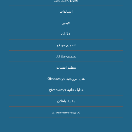
تسويق-الكتروني
استاندات
فيديو
اعلانات
تصميم-مواقع
تصميم-فيلا 3d
تنظيم ايفنتات
هدايا-ترويجية-Giveaways
هدايا-دعائية-giveaways
دعاية-واعلان
giveaways-egypt