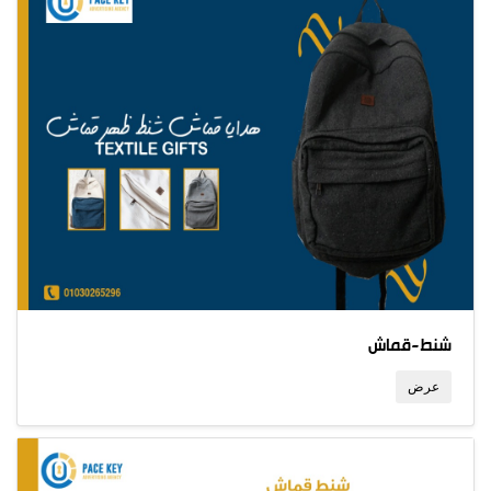
شنط-قماش
عرض