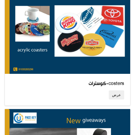
كوسترات-costers
عرض