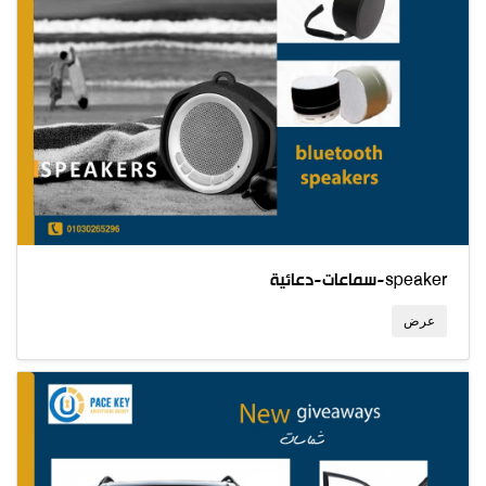
سماعات-دعائية-speaker
عرض