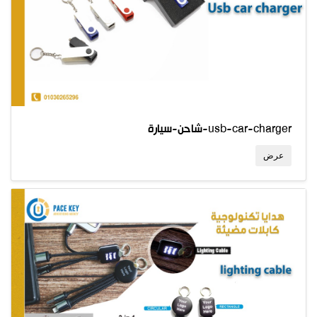
شاحن-سيارة-usb-car-charger
عرض