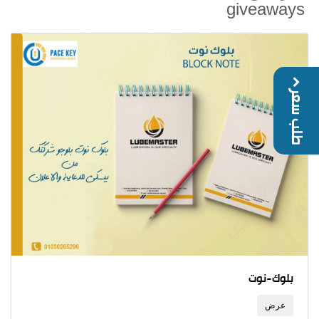
giveaways
طلب سعر
بلوك-نوت
عرض