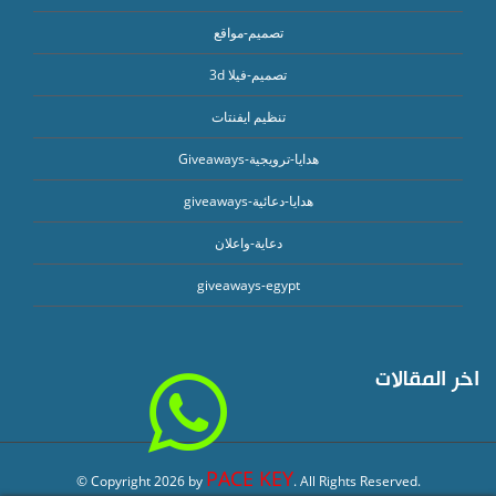
تصميم-مواقع
تصميم-فيلا 3d
تنظيم ايفنتات
هدايا-ترويجية-Giveaways
هدايا-دعائية-giveaways
دعاية-واعلان
giveaways-egypt
اخر المقالات
PACE KEY
© Copyright
2026
by
. All Rights Reserved.