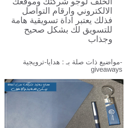
الخلف لوجو شركتك وموقعك
الالكتروني وارقام التواصل
فذلك يعتبر اداة تسويقية هامة
للتسويق لك بشكل صحيح
وجذاب
مواضيع ذات صلة بـ : هدايا-ترويجية-
giveaways