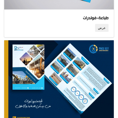
طباعة-فولدرات
عرض