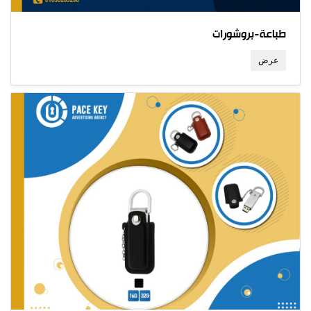
طباعة-بروشورات
عرض