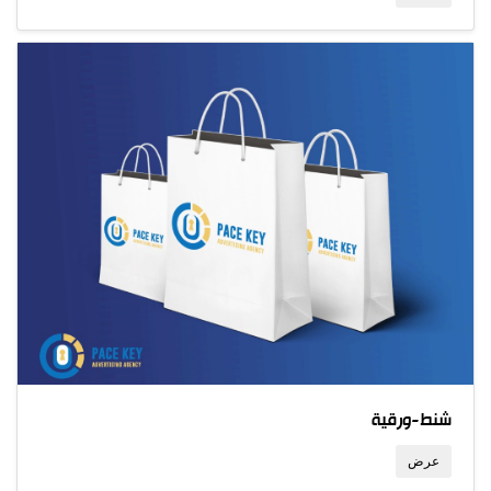
شنط-ورقية
عرض