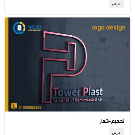
عرض
تصميم-شعار
عرض