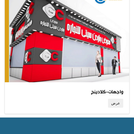
واجهات-كلادينج
عرض