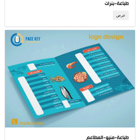
طباعة-بنرات
عرض
طباعة-منيو-المطاعم