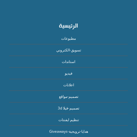
الرئيسية
مطبوعات
تسويق-الكتروني
استاندات
فيديو
اعلانات
تصميم-مواقع
تصميم-فيلا 3d
تنظيم ايفنتات
هدايا-ترويجية-Giveaways