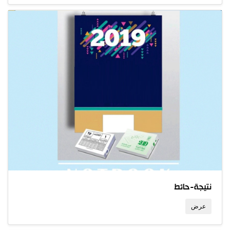
نتيجة-حائط
عرض