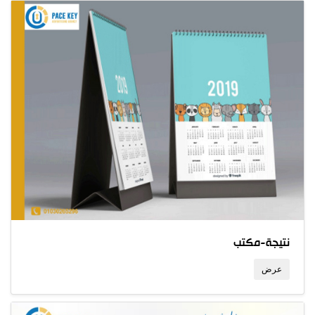
نتيجة-مكتب
عرض