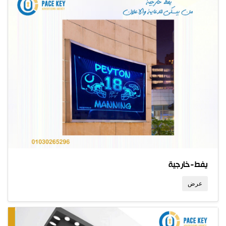
يفط-خارجية
عرض