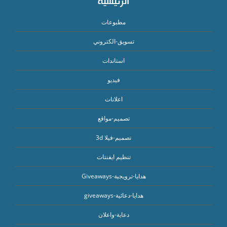
الرئيسية
مطبوعات
تسويق-الكتروني
استاندات
فيديو
اعلانات
تصميم-مواقع
تصميم-فيلا 3d
تنظيم ايفنتات
هدايا-ترويجية-Giveaways
هدايا-دعائية-giveaways
دعاية-واعلان