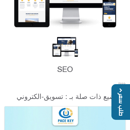
SEO
lkkk
مواضيع ذات صلة بـ : تسويق-الكتروني
طلب سعر