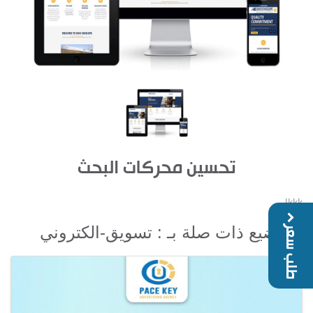
تحسين محركات البحث
lkkk
مواضيع ذات صلة بـ : تسويق-الكتروني
طلب سعر