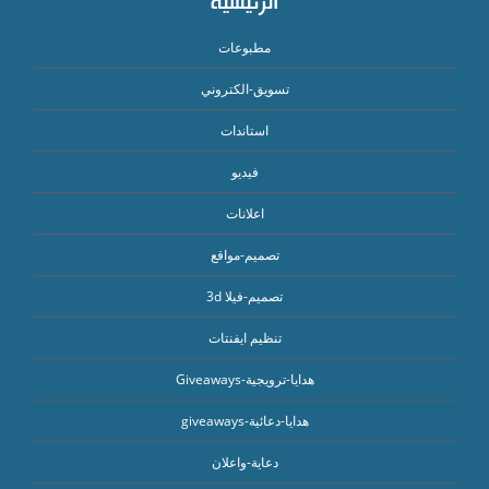
الرئيسية
مطبوعات
تسويق-الكتروني
استاندات
فيديو
اعلانات
تصميم-مواقع
تصميم-فيلا 3d
تنظيم ايفنتات
هدايا-ترويجية-Giveaways
هدايا-دعائية-giveaways
دعاية-واعلان